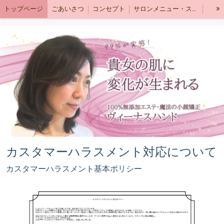
»
トップページ
ごあいさつ
コンセプト
サロンメニュー・スタッフ紹介
よくある質問
お喜びの声❣️(サロンケア)
お喜びの声❣️(小顔矯正)
ヴィーナスハンド とは！？
ドクターリセラのこだわり
施術内容〜リセラフェイシャル(メディカルエステ)
第一回リセラクイーンコンテスト・エステティシャン部門プリンセス受賞
ADSシリーズとは？
αGri-x(アルファグリックス)とは？
従来の化粧品とドクターリセラ化粧品の違いとは？
カスタマーハラスメント対策について
ブログ
カスタマーハラスメント対応について
カスタマーハラスメント基本ポリシー